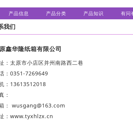
产品信息
产品分类
产品知识
有问
系我们
原鑫华隆纸箱有限公司
址：太原市小店区并州南路西二巷
话：0351-7269649
机：13613512018
真：
箱： wusgang@163.com
址：
www.tyxhlzx.cn