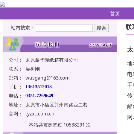
首页
联
站内搜索：
太
公司：
太原鑫华隆纸箱有限公司
地
联系：
吴树刚
电
邮箱：
wusgang@163.com
手
手机：
13613512018
传
电话：
0351-7269649
地址：
太原市小店区并州南路西二巷
邮
官网：
tyzxc.com.cn
网
本站共被浏览过 10538291 次