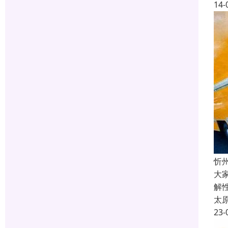
14-
忻
大
解
太
23-