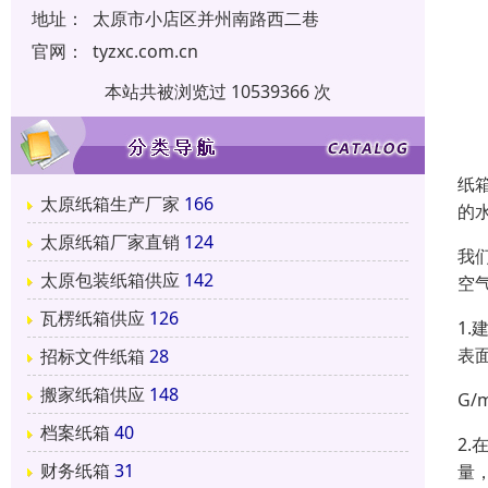
地址：
太原市小店区并州南路西二巷
官网：
tyzxc.com.cn
本站共被浏览过 10539366 次
纸
太原纸箱生产厂家
166
的
太原纸箱厂家直销
124
我
太原包装纸箱供应
142
空
瓦楞纸箱供应
126
1
表
招标文件纸箱
28
搬家纸箱供应
148
G
档案纸箱
40
2
财务纸箱
31
量