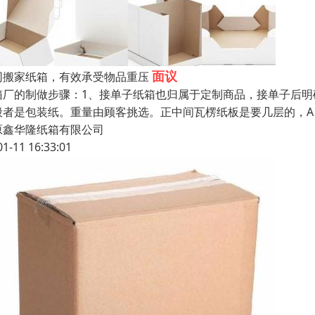
面议
同搬家纸箱，有效承受物品重压
箱厂的制做步骤：1、接单子纸箱也归属于定制商品，接单子后
般者是包装纸。重量由顾客挑选。正中间瓦楞纸板是要几层的，A
原鑫华隆纸箱有限公司
01-11 16:33:01