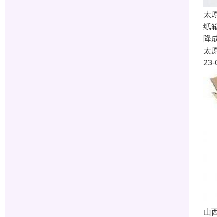
太
纸
降
太
23-
山