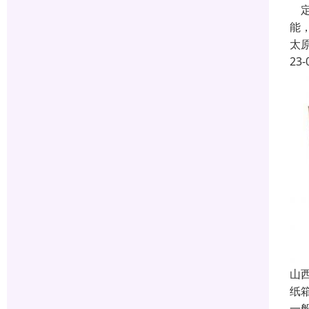
定
能
太
23-
山
纸
一