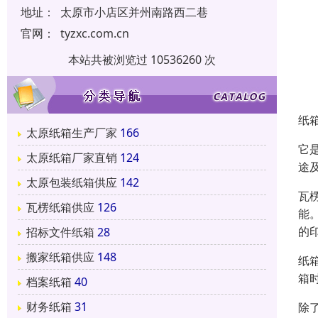
地址：
太原市小店区并州南路西二巷
官网：
tyzxc.com.cn
本站共被浏览过 10536260 次
纸
太原纸箱生产厂家
166
它
太原纸箱厂家直销
124
途
太原包装纸箱供应
142
瓦
瓦楞纸箱供应
126
能
的
招标文件纸箱
28
搬家纸箱供应
148
纸
箱
档案纸箱
40
财务纸箱
31
除