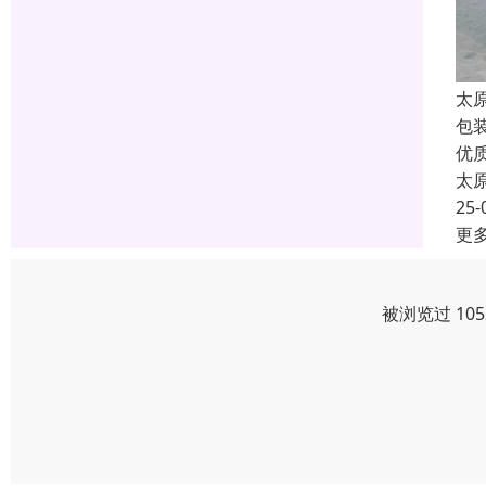
太
包
优
太
25-
更
被浏览过 10