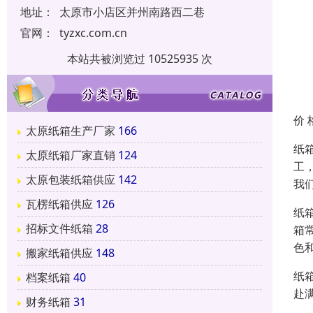
地址：
太原市小店区并州南路西二巷
官网：
tyzxc.com.cn
本站共被浏览过 10525935 次
价 
太原纸箱生产厂家
166
纸
太原纸箱厂家直销
124
工
太原包装纸箱供应
142
我
瓦楞纸箱供应
126
纸箱
招标文件纸箱
28
箱
色
搬家纸箱供应
148
纸
档案纸箱
40
赴
财务纸箱
31